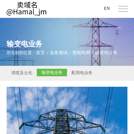
EN
输变电业务
首页
业务领域
智能电网
输变电业务
您当前的位置：
>
>
>
输变电业务
调度及云化
配用电业务